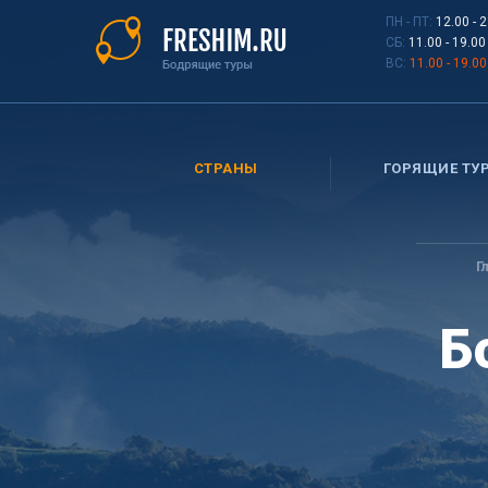
Перейти
ПН - ПТ:
12.00 - 
к
СБ:
11.00 - 19.00
основному
ВС:
11.00 - 19.00
содержанию
СТРАНЫ
ГОРЯЩИЕ ТУ
Вы
здесь
Г
Б