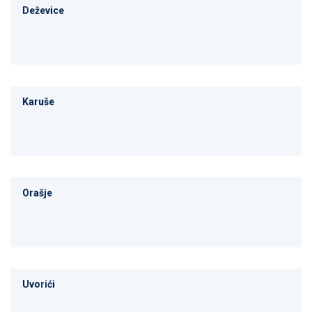
Deževice
Karuše
Orašje
Uvorići