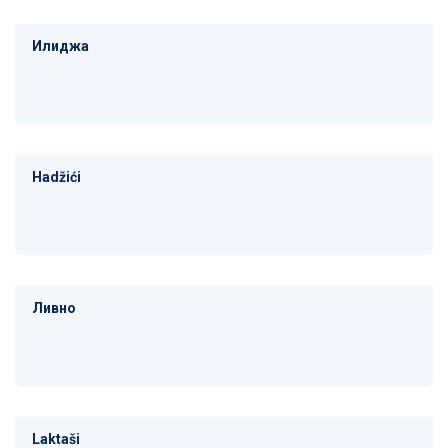
Илиджа
Hadžići
Ливно
Laktaši