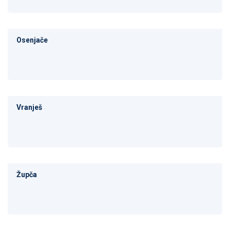
Osenjače
Vranješ
Župča