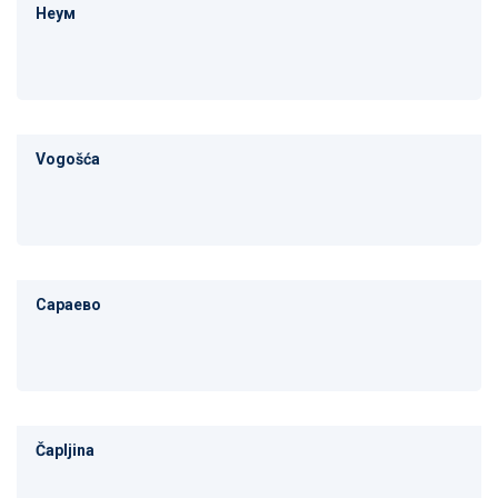
Неум
Vogošća
Сараево
Čapljina