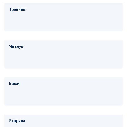
Травник
Читлук
Бихач
Яхорина