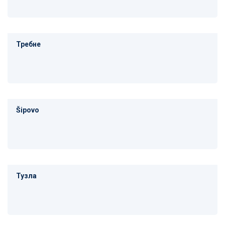
Требне
Šipovo
Тузла