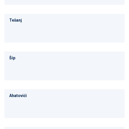
Tešanj
Šip
Ahatovići