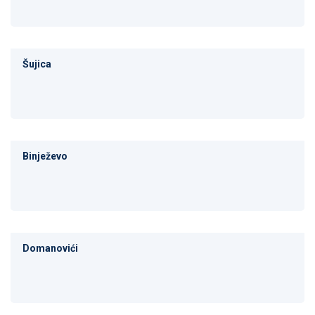
Šujica
Binježevo
Domanovići