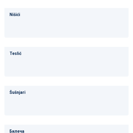
Nišići
Teslić
Šušnjari
Билеча