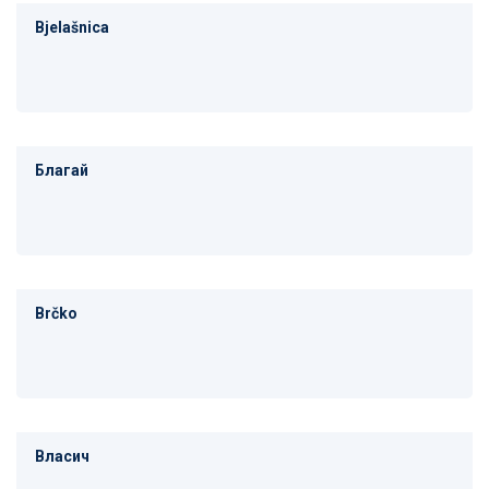
Bjelašnica
Благай
Brčko
Власич