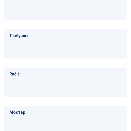
Любушки
Račić
Мостар