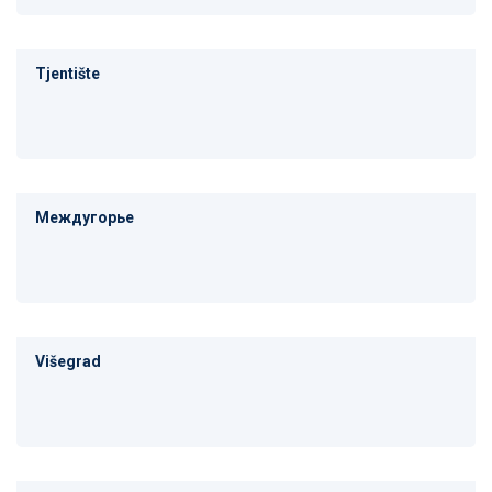
Tjentište
Междугорье
Višegrad