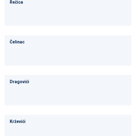
Rečica
Čelinac
Dragovići
Krževići