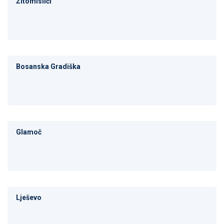
Žitomislići
Bosanska Gradiška
Glamoč
Lješevo