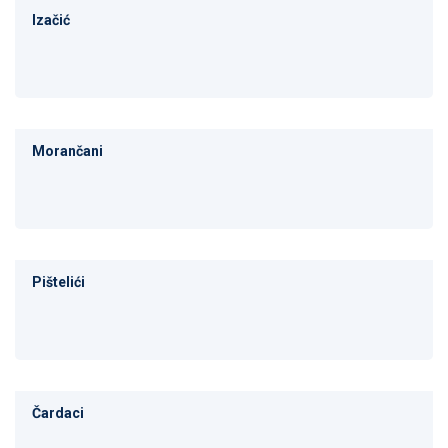
Izačić
Morančani
Pištelići
Čardaci