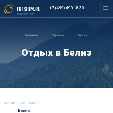
Перейти
к
+7 (499) 490 18 30
Togg
основному
navig
содержанию
Вы
здесь
Главная
Страны
Белиз
Отдых в Белиз
Официальное название:
Белиз