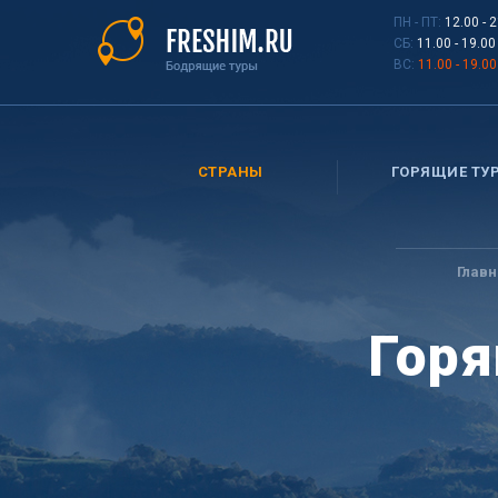
Перейти
ПН - ПТ:
12.00 - 
к
СБ:
11.00 - 19.00
основному
ВС:
11.00 - 19.00
содержанию
СТРАНЫ
ГОРЯЩИЕ ТУ
Вы
здесь
Главн
Горя