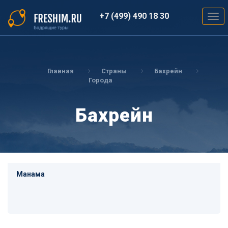
Перейти
к
+7 (499) 490 18 30
Togg
основному
navig
содержанию
Вы
здесь
Главная
Страны
Бахрейн
Города
Бахрейн
Манама