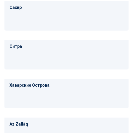
Сахир
Ситра
Хаварские Острова
Az Zallāq