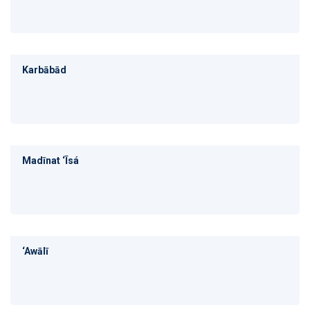
Karbābād
Madīnat ‘Īsá
‘Awālī