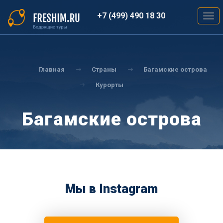
Перейти
к
+7 (499) 490 18 30
Togg
основному
navig
содержанию
Вы
здесь
Главная
Страны
Багамские острова
Курорты
Багамские острова
Мы в Instagram