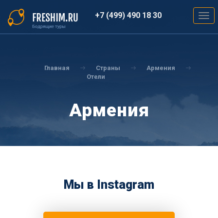
Перейти
к
+7 (499) 490 18 30
Togg
основному
navig
содержанию
Вы
здесь
Главная
Страны
Армения
Отели
Армения
Мы в Instagram