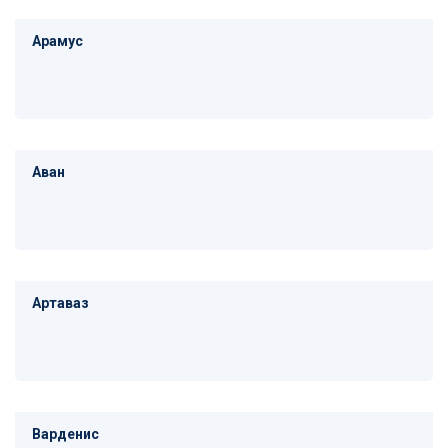
Арамус
Аван
Артаваз
Варденис