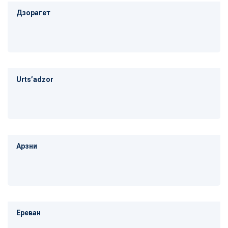
Дзорагет
Urtsʼadzor
Арзни
Ереван