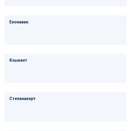
Енокаван
Кзыкент
Степанакерт