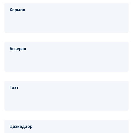
Хермон
Агверан
Гохт
Цахкадзор