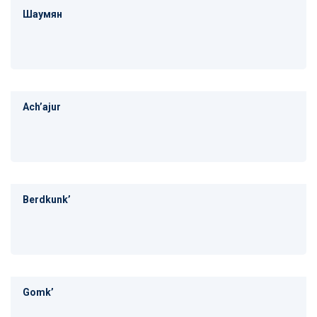
Шаумян
Achʼajur
Berdkunkʼ
Gomkʼ