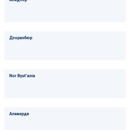
Дзорахбюр
Nor Byutʼania
Алаверди