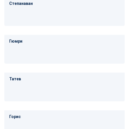
Степанаван
Гюмри
Татев
Горис