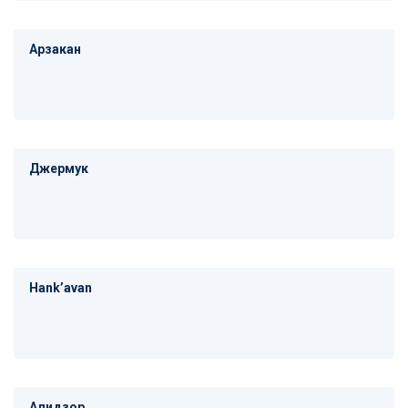
Арзакан
Джермук
Hankʼavan
Алидзор