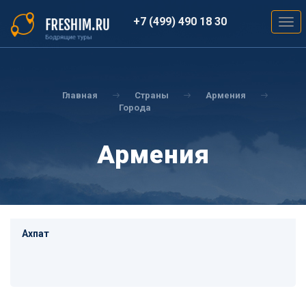
Перейти
к
+7 (499) 490 18 30
Togg
основному
navig
содержанию
Вы
здесь
Главная
Страны
Армения
Города
Армения
Ахпат