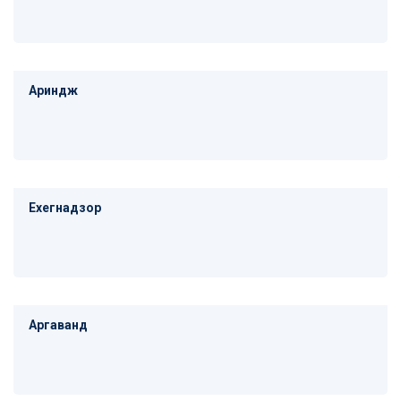
Ариндж
Ехегнадзор
Аргаванд