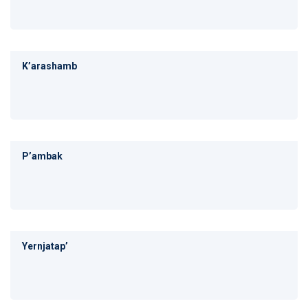
Kʼarashamb
Pʼambak
Yernjatapʼ