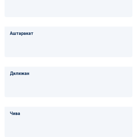
Аштаракат
Дилижан
Чива