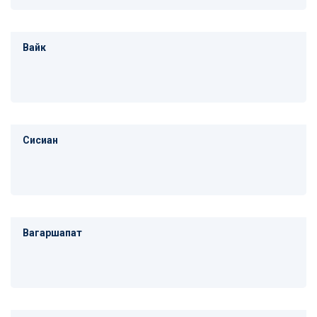
Вайк
Сисиан
Вагаршапат