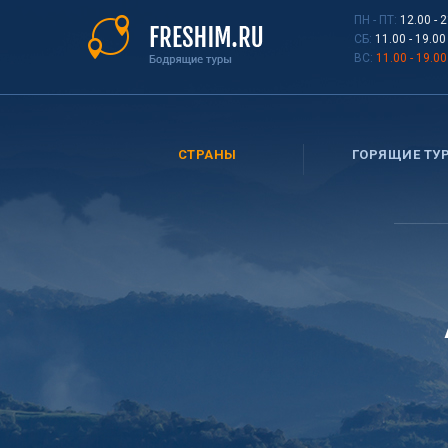
Перейти
ПН - ПТ:
12.00 - 
к
СБ:
11.00 - 19.00
основному
ВС:
11.00 - 19.00
содержанию
СТРАНЫ
ГОРЯЩИЕ ТУ
Вы
здесь