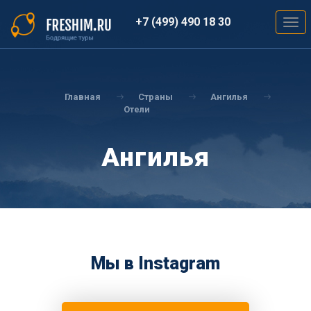
Перейти
к
+7 (499) 490 18 30
Togg
основному
navig
содержанию
Вы
здесь
Главная
Страны
Ангилья
Отели
Ангилья
Мы в Instagram