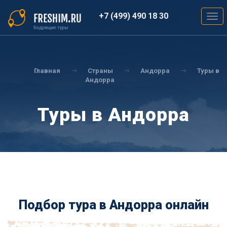
Перейти
к
+7 (499) 490 18 30
Togg
основному
navig
содержанию
Вы
здесь
Главная
Страны
Андорра
Туры в
Андорра
Туры в Андорра
Подбор тура в Андорра онлайн