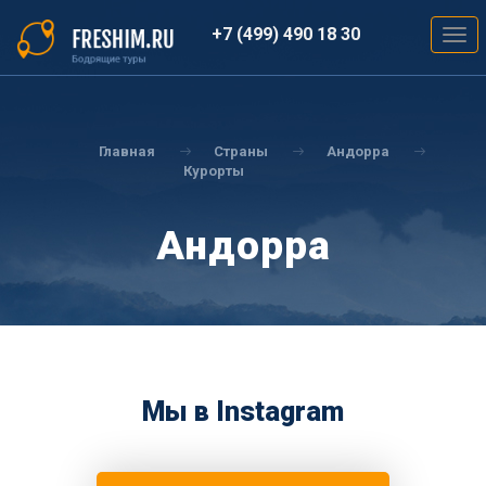
Перейти
к
+7 (499) 490 18 30
Togg
основному
navig
содержанию
Вы
здесь
Главная
Страны
Андорра
Курорты
Андорра
Мы в Instagram