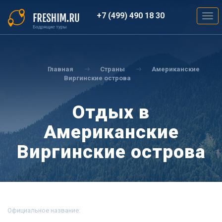
Перейти
к
+7 (499) 490 18 30
Togg
основному
navig
содержанию
Вы
здесь
Главная
Страны
Американские
Виргинские острова
Отдых в
Американские
Виргинские острова
Официальное название: