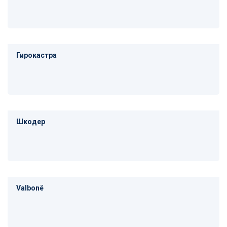
Гирокастра
Шкодер
Valbonë