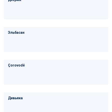
Эльбасан
Çorovodë
Дивьяка