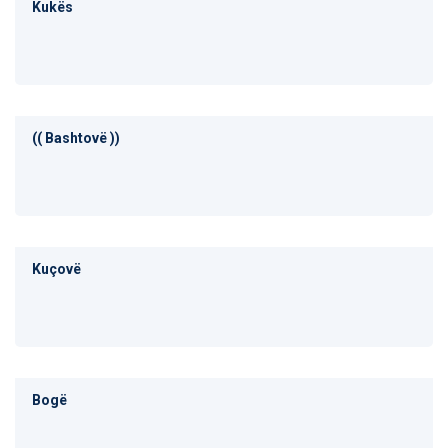
Kukës
(( Bashtovë ))
Kuçovë
Bogë