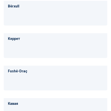
Bërxull
Керрет
Fushë-Draç
Кавая