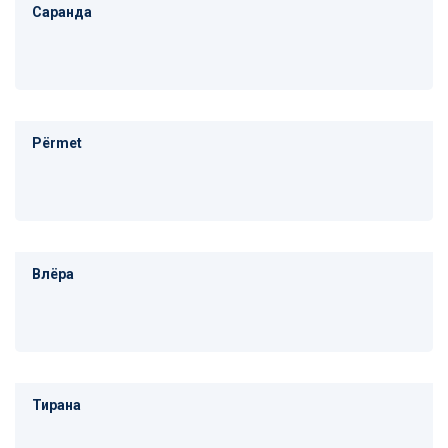
Саранда
Përmet
Влёра
Тирана