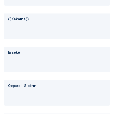
(( Kakomë ))
Ersekë
Qeparoi i Sipërm