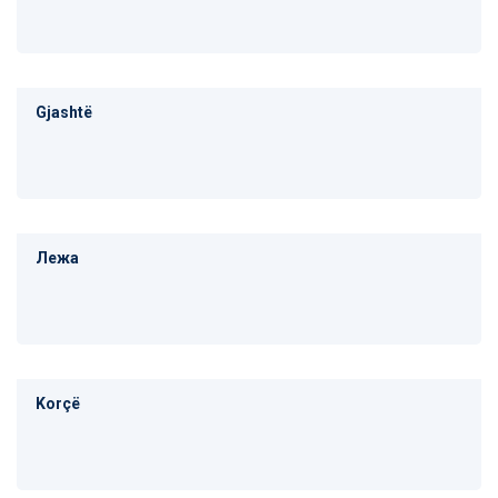
Gjashtë
Лежа
Korçë