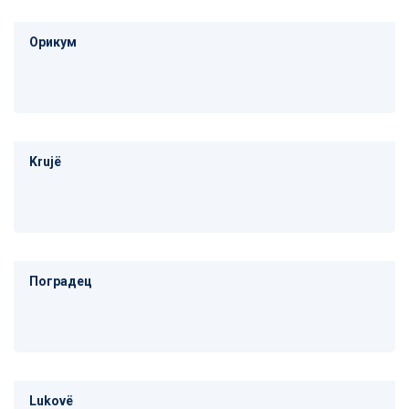
Орикум
Krujë
Поградец
Lukovë