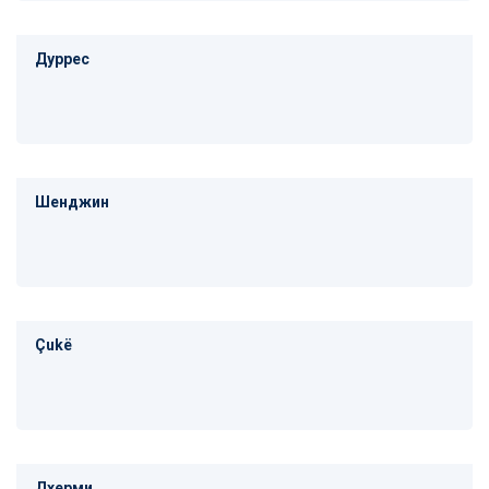
Дуррес
Шенджин
Çukë
Дхерми