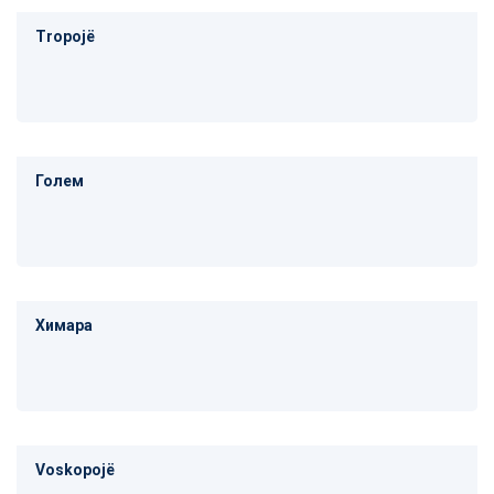
Tropojë
Голем
Химара
Voskopojë