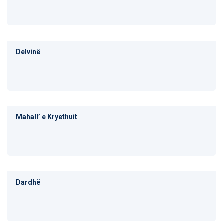
Delvinë
Mahallʼ e Kryethuit
Dardhë