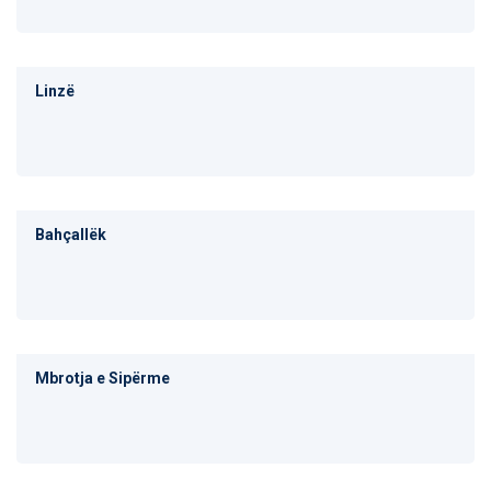
Linzë
Bahçallëk
Mbrotja e Sipërme