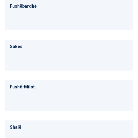
Fushëbardhë
Sakës
Fushë-Milot
Shalë