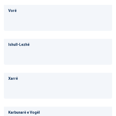
Vorë
Ishull-Lezhë
Xarrë
Karbunarë e Vogël