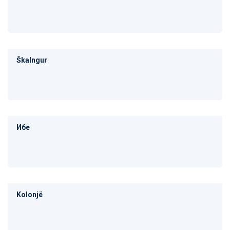
Škalngur
Ибе
Kolonjë