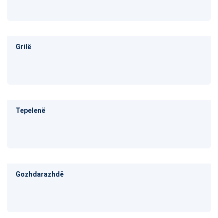
Grilë
Tepelenë
Gozhdarazhdë