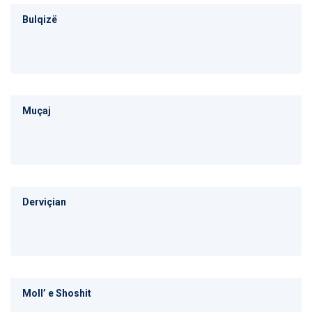
Bulqizë
Muçaj
Derviçian
Mollʼ e Shoshit