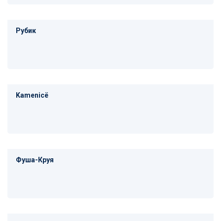
Рубик
Kamenicë
Фуша-Круя