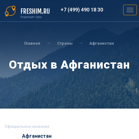
Перейти
к
+7 (499) 490 18 30
Togg
основному
navig
содержанию
Вы
здесь
Главная
Страны
Афганистан
Отдых в Афганистан
Официальное название:
Афганистан