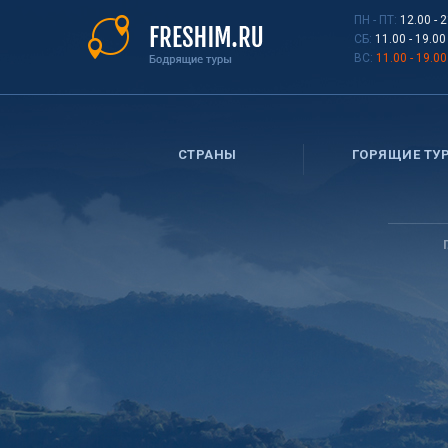
Перейти
ПН - ПТ:
12.00 - 
к
СБ:
11.00 - 19.00
основному
ВС:
11.00 - 19.00
содержанию
СТРАНЫ
ГОРЯЩИЕ ТУ
Вы
здесь