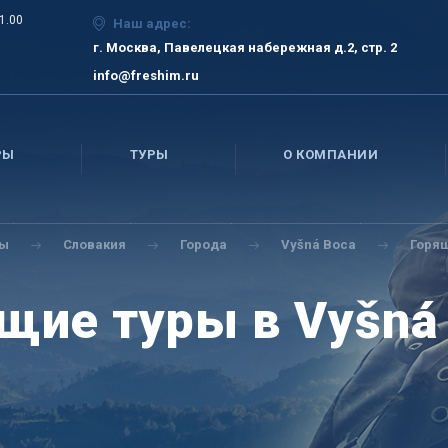
21.00
Наш адрес:
г. Москва, Павелецкая набережная д.2, стр. 2
info@freshim.ru
РЫ
ТУРЫ
О КОМПАНИИ
ны
Словакия
Города
Vyšná Boca
Горящ
щие туры в Vyšná