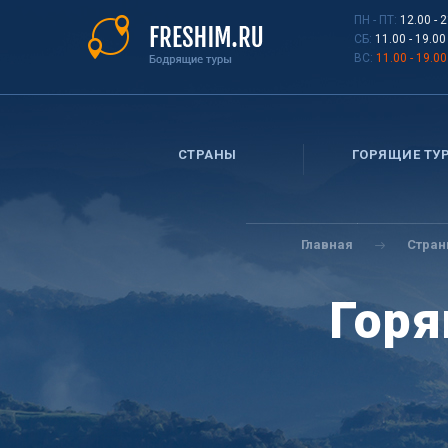
Перейти
ПН - ПТ:
12.00 - 
к
СБ:
11.00 - 19.00
основному
ВС:
11.00 - 19.00
содержанию
СТРАНЫ
ГОРЯЩИЕ ТУ
Вы
здесь
Главная
Стра
Горя