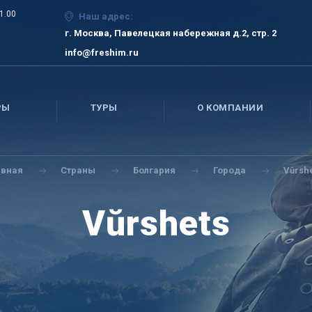
21.00
Наш адрес:
г. Москва, Павелецкая набережная д.2, стр. 2
info@freshim.ru
РЫ
ТУРЫ
О КОМПАНИИ
авная
Страны
Болгария
Города
Vŭrsh
Vŭrshets