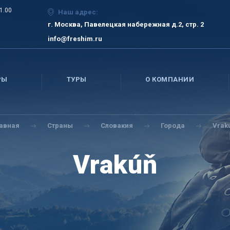
21.00
Наш адрес:
г. Москва, Павелецкая набережная д.2, стр. 2
info@freshim.ru
РЫ
ТУРЫ
О КОМПАНИИ
лавная
Страны
Словакия
Города
Vrak
Vrakúň