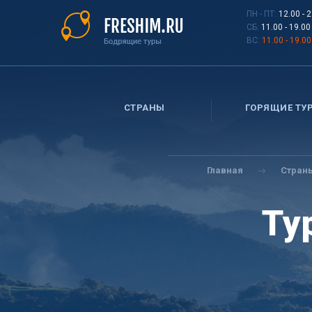
Перейти
ПН - ПТ:
12.00 - 
к
СБ:
11.00 - 19.00
основному
ВС:
11.00 - 19.00
содержанию
СТРАНЫ
ГОРЯЩИЕ ТУ
Вы
здесь
Главная
Стран
Ту