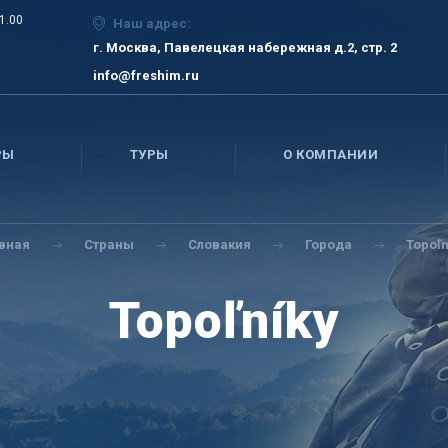
21.00
Наш адрес:
г. Москва, Павелецкая набережная д.2, стр. 2
info@freshim.ru
РЫ
ТУРЫ
О КОМПАНИИ
авная
Страны
Словакия
Города
Topoľn
Topoľníky