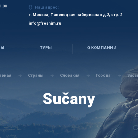
21.00
Наш адрес:
г. Москва, Павелецкая набережная д.2, стр. 2
info@freshim.ru
РЫ
ТУРЫ
О КОМПАНИИ
лавная
Страны
Словакия
Города
Suča
Sučany