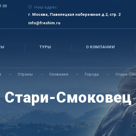
21.00
Наш адрес:
г. Москва, Павелецкая набережная д.2, стр. 2
info@freshim.ru
РЫ
ТУРЫ
О КОМПАНИИ
я
Страны
Словакия
Города
Стари-См
Стари-Смоковец