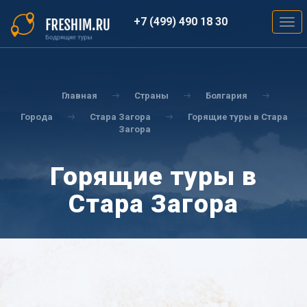
Перейти
к
+7 (499) 490 18 30
Togg
основному
navig
содержанию
Вы
здесь
Главная
Страны
Болгария
Города
Стара Загора
Горящие туры в Стара
Загора
Горящие туры в
Стара Загора