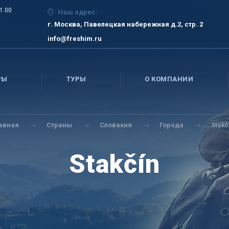
21.00
Наш адрес:
г. Москва, Павелецкая набережная д.2, стр. 2
info@freshim.ru
РЫ
ТУРЫ
О КОМПАНИИ
лавная
Страны
Словакия
Города
Stakč
Stakčín