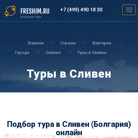
Перейти
к
+7 (499) 490 18 30
Togg
основному
navig
содержанию
Вы
здесь
Главная
Страны
Болгария
Города
Сливен
Туры в Сливен
Туры в Сливен
Подбор тура в Сливен (Болгария)
онлайн