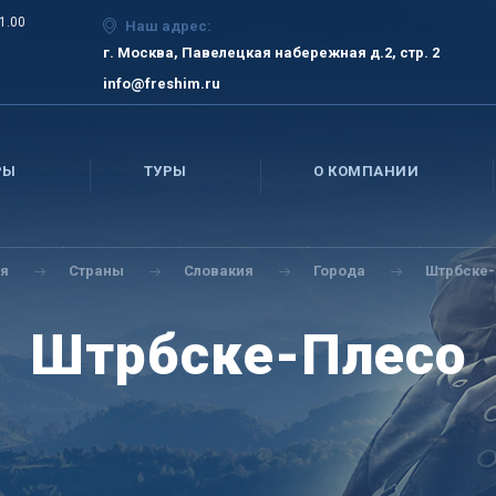
21.00
Наш адрес:
г. Москва, Павелецкая набережная д.2, стр. 2
info@freshim.ru
РЫ
ТУРЫ
О КОМПАНИИ
ая
Страны
Словакия
Города
Штрбске
Штрбске-Плесо