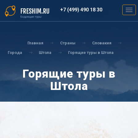
Перейти
к
+7 (499) 490 18 30
Togg
основному
navig
содержанию
Вы
здесь
Главная
Страны
Словакия
Города
Штола
Горящие туры в Штола
Горящие туры в
Штола