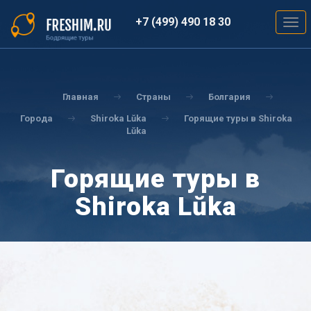
Перейти
к
+7 (499) 490 18 30
Togg
основному
navig
содержанию
Вы
здесь
Главная
Страны
Болгария
Города
Shiroka Lŭka
Горящие туры в Shiroka
Lŭka
Горящие туры в
Shiroka Lŭka