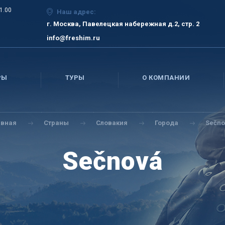
21.00
Наш адрес:
г. Москва, Павелецкая набережная д.2, стр. 2
info@freshim.ru
РЫ
ТУРЫ
О КОМПАНИИ
авная
Страны
Словакия
Города
Sečno
Sečnová