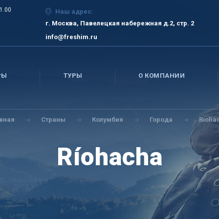
21.00
Наш адрес:
г. Москва, Павелецкая набережная д.2, стр. 2
info@freshim.ru
РЫ
ТУРЫ
О КОМПАНИИ
авная
Страны
Колумбия
Города
Ríoha
Ríohacha