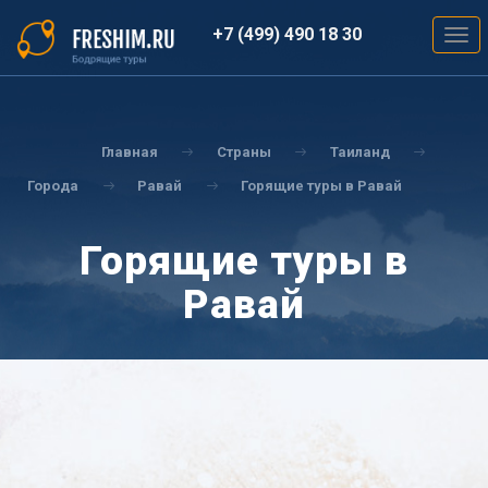
Перейти
к
+7 (499) 490 18 30
Togg
основному
navig
содержанию
Вы
здесь
Главная
Страны
Таиланд
Города
Равай
Горящие туры в Равай
Горящие туры в
Равай