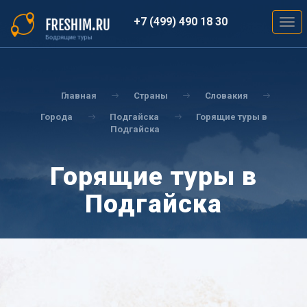
Перейти
к
+7 (499) 490 18 30
Togg
основному
navig
содержанию
Вы
здесь
Главная
Страны
Словакия
Города
Подгайска
Горящие туры в
Подгайска
Горящие туры в
Подгайска