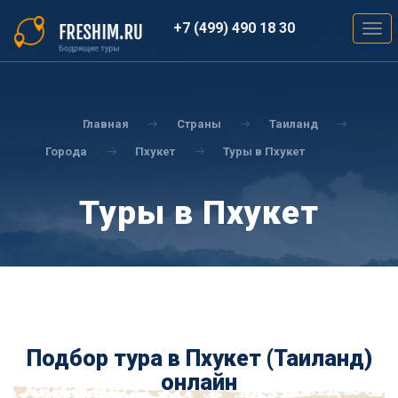
Перейти
к
+7 (499) 490 18 30
Togg
основному
navig
содержанию
Вы
здесь
Главная
Страны
Таиланд
Города
Пхукет
Туры в Пхукет
Туры в Пхукет
Подбор тура в Пхукет (Таиланд)
онлайн