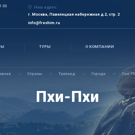
21.00
Наш адрес:
г. Москва, Павелецкая набережная д.2, стр. 2
info@freshim.ru
РЫ
ТУРЫ
О КОМПАНИИ
авная
Страны
Таиланд
Города
Пхи-П
Пхи-Пхи