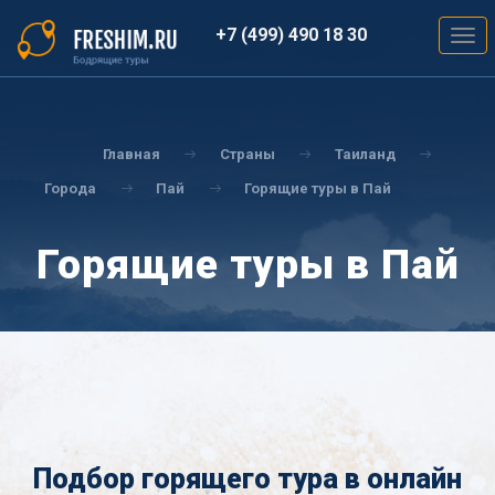
Перейти
к
+7 (499) 490 18 30
Togg
основному
navig
содержанию
Вы
здесь
Главная
Страны
Таиланд
Города
Пай
Горящие туры в Пай
Горящие туры в Пай
Подбор горящего тура в онлайн