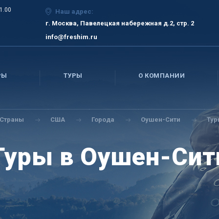
21.00
Наш адрес:
г. Москва, Павелецкая набережная д.2, стр. 2
info@freshim.ru
РЫ
ТУРЫ
О КОМПАНИИ
Страны
США
Города
Оушен-Сити
Тур
Туры в Оушен-Сит