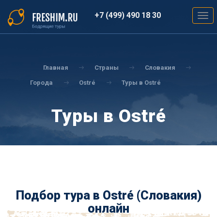
Перейти
к
+7 (499) 490 18 30
Togg
основному
navig
содержанию
Вы
здесь
Главная
Страны
Словакия
Города
Ostré
Туры в Ostré
Туры в Ostré
Подбор тура в Ostré (Словакия)
онлайн