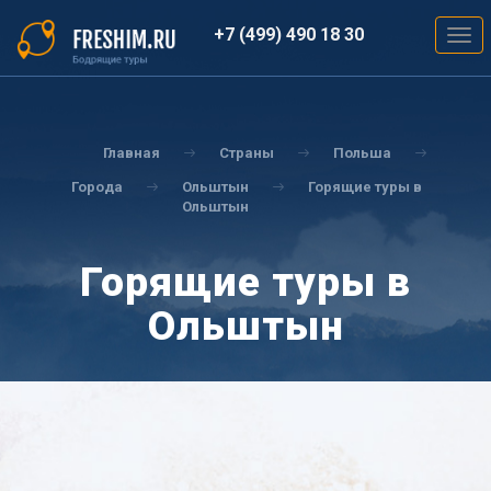
Перейти
к
+7 (499) 490 18 30
Togg
основному
navig
содержанию
Вы
здесь
Главная
Страны
Польша
Города
Ольштын
Горящие туры в
Ольштын
Горящие туры в
Ольштын