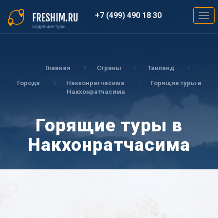
Перейти
к
+7 (499) 490 18 30
Togg
основному
navig
содержанию
Вы
здесь
Главная
Страны
Таиланд
Города
Накхонратчасима
Горящие туры в
Накхонратчасима
Горящие туры в
Накхонратчасима