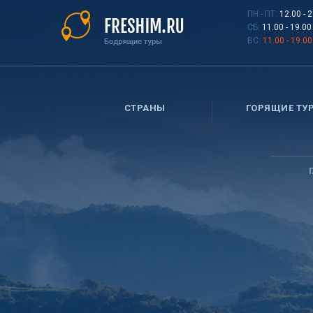
Перейти
ПН - ПТ:
12.00 - 
к
СБ:
11.00 - 19.00
основному
ВС:
11.00 - 19.00
содержанию
СТРАНЫ
ГОРЯЩИЕ ТУ
Вы
здесь