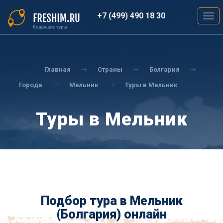
Перейти
к
+7 (499) 490 18 30
Togg
основному
navig
содержанию
Вы
здесь
Главная
Страны
Болгария
Города
Мельник
Туры в Мельник
Туры в Мельник
Подбор тура в Мельник
(Болгария) онлайн