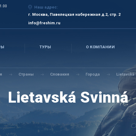
21.00
Наш адрес:
г. Москва, Павелецкая набережная д.2, стр. 2
info@freshim.ru
РЫ
ТУРЫ
О КОМПАНИИ
я
Страны
Словакия
Города
Lietavská
Lietavská Svinná