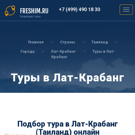
Перейти
к
+7 (499) 490 18 30
Togg
основному
navig
содержанию
Вы
здесь
Главная
Страны
Таиланд
Города
Лат-Крабанг
Туры в Лат-
Крабанг
Туры в Лат-Крабанг
Подбор тура в Лат-Крабанг
(Таиланд) онлайн