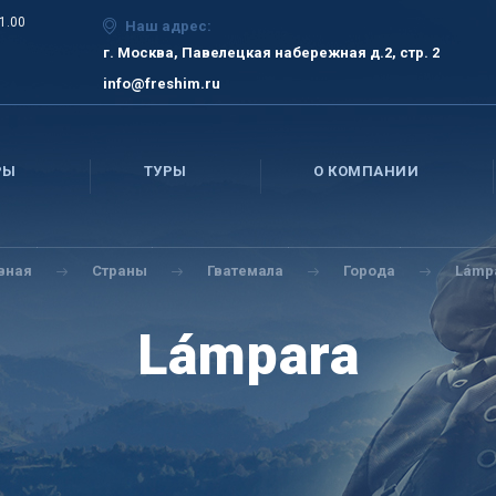
21.00
Наш адрес:
г. Москва, Павелецкая набережная д.2, стр. 2
info@freshim.ru
РЫ
ТУРЫ
О КОМПАНИИ
вная
Страны
Гватемала
Города
Lámp
Lámpara