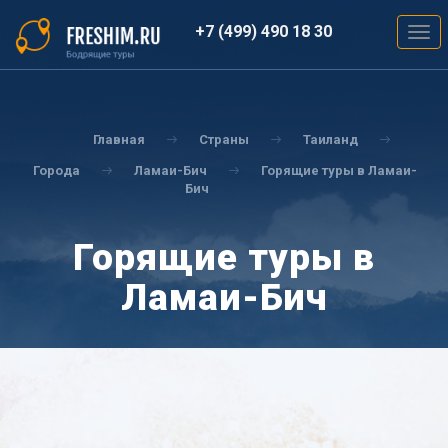
Перейти
к
+7 (499) 490 18 30
Togg
основному
navig
содержанию
Вы
здесь
Главная
Страны
Таиланд
Города
Ламаи-Бич
Горящие туры в Ламаи-
Бич
Горящие туры в
Ламаи-Бич