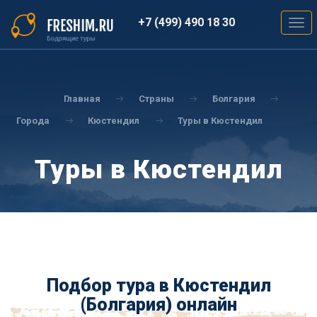
Перейти
к
+7 (499) 490 18 30
Togg
основному
navig
содержанию
Вы
здесь
Главная
Страны
Болгария
Города
Кюстендил
Туры в Кюстендил
Туры в Кюстендил
Подбор тура в Кюстендил
(Болгария) онлайн