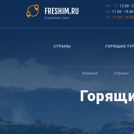
Перейти
ПН - ПТ:
12.00 - 
к
СБ:
11.00 - 19.00
основному
ВС:
11.00 - 19.00
содержанию
СТРАНЫ
ГОРЯЩИЕ ТУ
Вы
здесь
Главная
Страны
Горящи