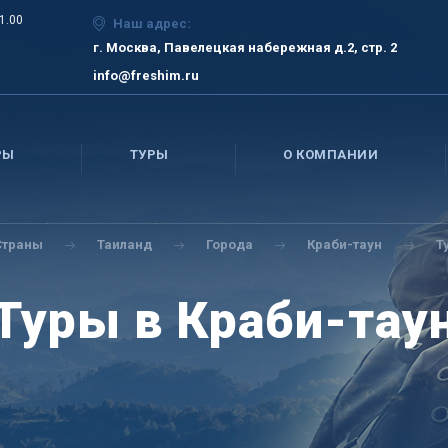
21.00
Наш адрес:
г. Москва, Павелецкая набережная д.2, стр. 2
info@freshim.ru
РЫ
ТУРЫ
О КОМПАНИИ
Страны
Таиланд
Города
Краби-таун
Т
Туры в Краби-тау