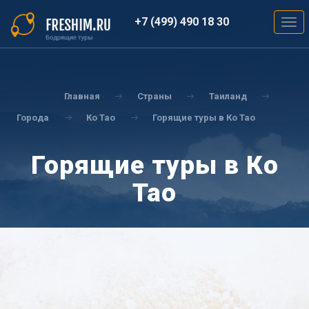
Перейти
к
+7 (499) 490 18 30
Togg
основному
navig
содержанию
Вы
здесь
Главная
Страны
Таиланд
Города
Ко Тао
Горящие туры в Ко Тао
Горящие туры в Ко
Тао